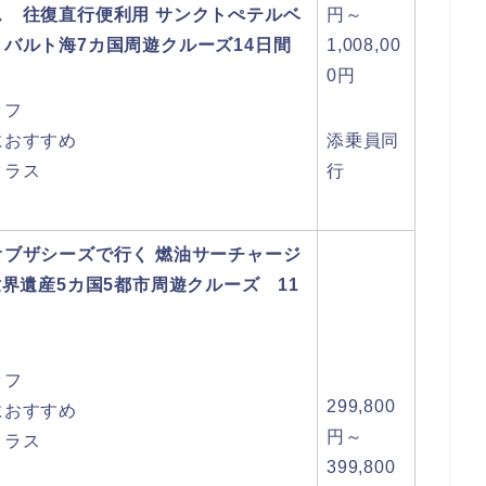
ス 往復直行便利用 サンクトぺテルベ
円～
バルト海7カ国周遊クルーズ14日間
1,008,00
0円
ッフ
におすすめ
添乗員同
クラス
行
オブザシーズで行く 燃油サーチャージ
世界遺産5カ国5都市周遊クルーズ 11
ッフ
299,800
におすすめ
円～
クラス
399,800