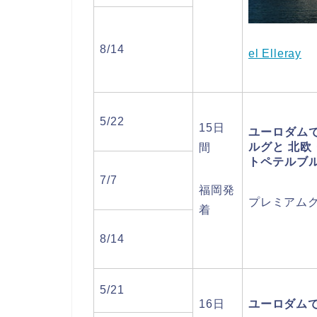
8/14
el Elleray
5/22
15日
ユーロダム
ルグと 北欧
間
トペテルブ
7/7
福岡発
プレミアム
着
8/14
5/21
16日
ユーロダム