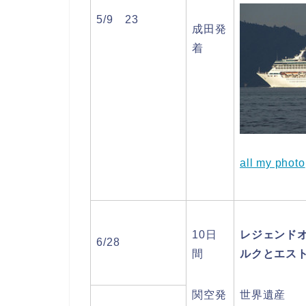
5/9 23
成田発
着
all my photo
10日
レジェンド
6/28
間
ルクとエスト
関空発
世界遺産