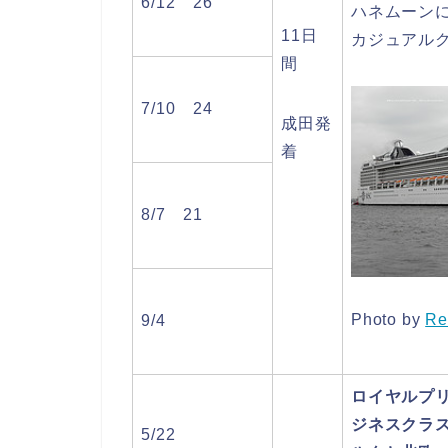
6/12 26
ハネムーン
11日
カジュアル
間
7/10 24
成田発
着
8/7 21
Photo by
Re
9/4
ロイヤルプ
ジネスクラ
5/22