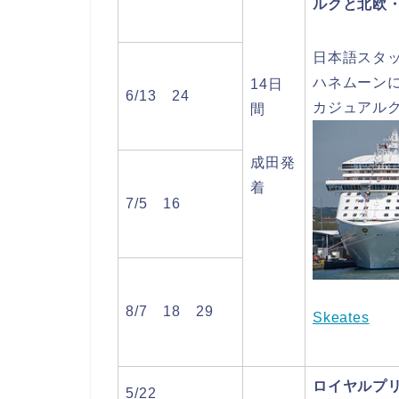
ルクと北欧・
日本語スタ
ハネムーン
14日
6/13 24
カジュアル
間
成田発
着
7/5 16
8/7 18 29
Skeates
ロイヤルプ
5/22