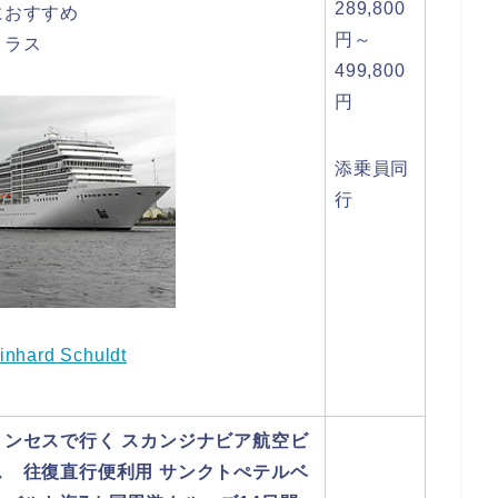
289,800
におすすめ
円～
クラス
499,800
円
添乗員同
行
inhard Schuldt
リンセスで行く スカンジナビア航空ビ
ス 往復直行便利用 サンクトぺテルベ