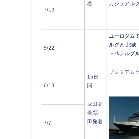
着
カジュアル
7/19
ユーロダム
ルグと 北欧
5/22
トペテルブ
プレミアム
15日
6/13
間
成田発
着/羽
田発着
7/7