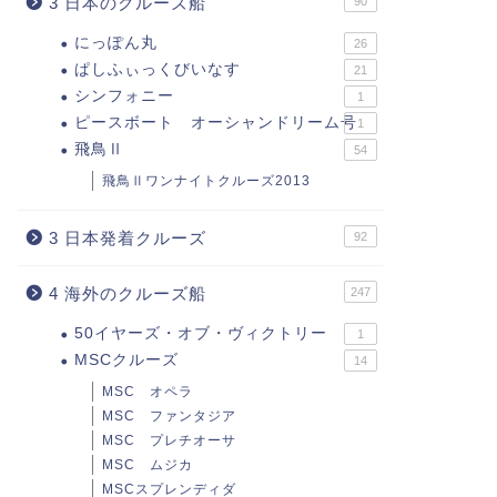
3 日本のクルーズ船
90
にっぽん丸
26
ぱしふぃっくびいなす
21
シンフォニー
1
ピースボート オーシャンドリーム号
1
飛鳥Ⅱ
54
飛鳥Ⅱワンナイトクルーズ2013
3 日本発着クルーズ
92
4 海外のクルーズ船
247
50イヤーズ・オブ・ヴィクトリー
1
MSCクルーズ
14
MSC オペラ
MSC ファンタジア
MSC プレチオーサ
MSC ムジカ
MSCスプレンディダ