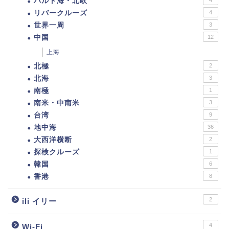
バルト海・北欧
リバークルーズ
4
世界一周
3
中国
12
上海
北極
2
北海
3
南極
1
南米・中南米
3
台湾
9
地中海
36
大西洋横断
2
探検クルーズ
1
韓国
6
香港
8
2
ili イリー
4
Wi-Fi