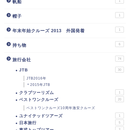
1
帆船
1
帽子
1
年末年始クルーズ 2013 外国発着
6
持ち物
74
旅行会社
JTB
30
JTB2016年
＊2015年JTB
クラブツーリズム
1
ベストワンクルーズ
20
ベストワンクルーズ10周年激安クルーズ
ユナイテッドツアーズ
1
日本旅行
5
東武トップツアー
2