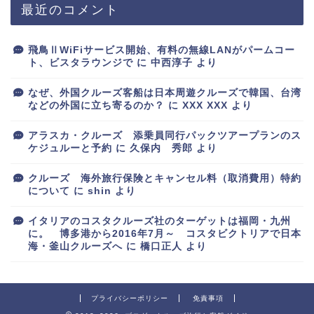
最近のコメント
飛鳥ⅡWiFiサービス開始、有料の無線LANがパームコー
ト、ビスタラウンジで
に
中西淳子
より
なぜ、外国クルーズ客船は日本周遊クルーズで韓国、台湾
などの外国に立ち寄るのか？
に
XXX XXX
より
アラスカ・クルーズ 添乗員同行パックツアープランのス
ケジュルーと予約
に
久保内 秀郎
より
クルーズ 海外旅行保険とキャンセル料（取消費用）特約
について
に
shin
より
イタリアのコスタクルーズ社のターゲットは福岡・九州
に。 博多港から2016年7月～ コスタビクトリアで日本
海・釜山クルーズへ
に
橋口正人
より
プライバシーポリシー
免責事項