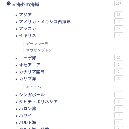
137
5 海外の海域
アジア
17
アメリカ・メキシコ西海岸
8
アラスカ
12
イギリス
6
ガーンジー島
サウサンプトン
エーゲ海
22
オセアニア
2
カナリア諸島
2
カリブ海
30
キューバ
シンガポール
4
タヒチ・ポリネシア
2
ハロン湾
1
ハワイ
8
バルト海
1
4