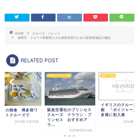
HOME
クルーズ・トレンド
福岡市 クルーズ客船受け入れ体制充実のための新旅客施設の建設
RELATED POST
メ・食事
4 海外のクルーズ船
福岡・博多
イギリスのクルーズ
船 「ボイジャー」
阪急交通社のプリンセス
鳥Ⅱの朝食 博多発ワ
多港に初入港
クルーズ クラウン・プ
ナイトクルーズで
リンセス おすすめア
2013年11月19日
2014年2
ラ...
2015年9月26日