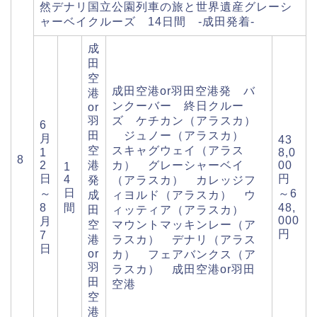
然デナリ国立公園列車の旅と世界遺産グレーシ
ャーベイクルーズ 14日間 -成田発着-
成
田
空
成田空港or羽田空港発 バ
港
ンクーバー 終日クルー
or
羽
ズ ケチカン（アラスカ）
6
田
ジュノー（アラスカ）
月
43
空
スキャグウェイ（アラス
1
8,0
8
2
港
カ） グレーシャーベイ
00
1
日
円
4
発
（アラスカ） カレッジフ
日
～
～6
成
ィヨルド（アラスカ） ウ
8
間
48,
田
ィッティア（アラスカ）
000
月
空
マウントマッキンレー（ア
円
7
港
ラスカ） デナリ（アラス
日
or
カ） フェアバンクス（ア
羽
ラスカ） 成田空港or羽田
田
空港
空
港