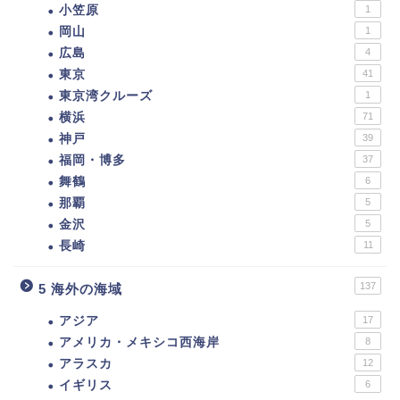
小笠原
1
岡山
1
広島
4
東京
41
東京湾クルーズ
1
横浜
71
神戸
39
福岡・博多
37
舞鶴
6
那覇
5
金沢
5
長崎
11
137
5 海外の海域
アジア
17
アメリカ・メキシコ西海岸
8
アラスカ
12
イギリス
6