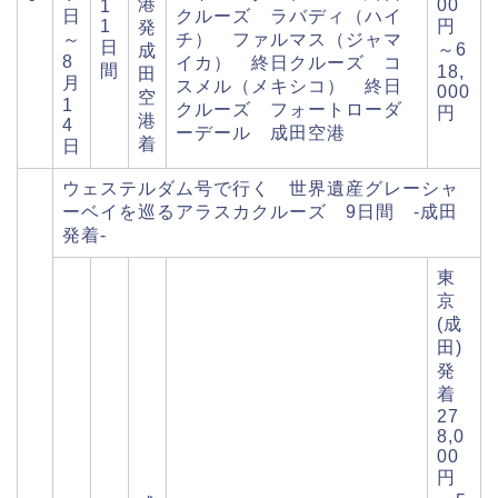
港
00
1
日
クルーズ ラバディ（ハイ
1
円
発
～
チ） ファルマス（ジャマ
日
～6
成
8
イカ） 終日クルーズ コ
間
18,
田
月
スメル（メキシコ） 終日
000
空
1
クルーズ フォートローダ
円
港
4
ーデール 成田空港
着
日
ウェステルダム号で行く 世界遺産グレーシャ
ーベイを巡るアラスカクルーズ 9日間 -成田
発着-
東
京
(成
田)
発
着
27
8,0
00
円