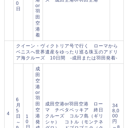
0
or
日
羽
田
空
港
着
クイーン・ヴィクトリア号で行く ローマから
ベニスへ世界遺産をゆったり巡る珠玉のアドリ
ア海クルーズ 10日間 -成田または羽田発着-
成
田
空
港
or
羽
6
田
成田空港or羽田空港 ロー
月
34
空
マ チベタベッキア 終日
5
8,0
4
港
クルーズ コルフ島（ギリ
00
日
1
円
0
発
シャ） コトル（モンテネ
～
日
～8
9
成
グロ） ドブロブニク（ク