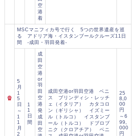
空
港
着
MSCマニフィカ号で行く 5つの世界遺産を巡
る アドリア海・イスタンブールクルーズ11日
間 -成田・羽田発着-
成
田
空
港
or
5
羽
月
田
成田空港or羽田空港 ベニ
1
25
空
ス ブリンディシ・レッチ
5
8,0
港
ェ（イタリア） カタコロ
00
日
1
円
1
発
ン（ギリシャ） イズミー
～
日
～6
1
成
ル（トルコ） イスタンブ
1
間
99,
田
ール（トルコ） ドブロブ
000
月
空
ニク（クロアチア） ベニ
円
2
港
ス 成田空港or羽田空港