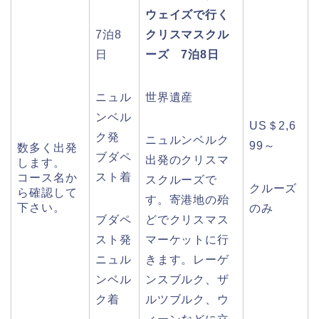
ウェイズで行く
7泊8
クリスマスクル
日
ーズ 7泊8日
ニュル
世界遺産
ンベル
US＄2,6
ク発
ニュルンベルク
99～
数多く出発
ブダペ
出発のクリスマ
します。
スト着
コース名か
スクルーズで
クルーズ
ら確認して
す。寄港地の殆
下さい。
のみ
ブダペ
どでクリスマス
スト発
マーケットに行
ニュル
きます。レーゲ
ンベル
ンスブルク、ザ
ク着
ルツブルク、ウ