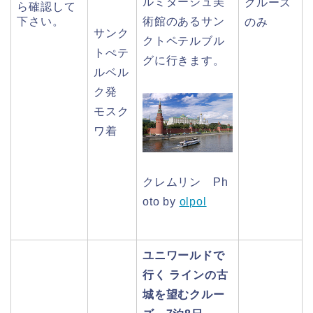
ルミタージュ美
クルーズ
ら確認して
下さい。
術館のあるサン
のみ
サンク
クトペテルブル
トぺテ
グに行きます。
ルベル
ク発
モスク
ワ着
クレムリン Ph
oto by
olpol
ユニワールドで
行く ラインの古
城を望むクルー