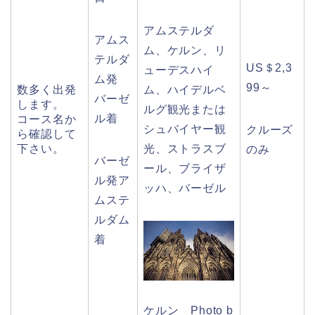
アムステルダ
アムス
ム、ケルン、リ
テルダ
US＄2,3
ューデスハイ
ム発
99～
数多く出発
ム、ハイデルベ
バーゼ
します。
ルグ観光または
ル着
コース名か
シュバイヤー観
クルーズ
ら確認して
下さい。
光、ストラスブ
のみ
バーゼ
ール、ブライザ
ル発ア
ッハ、バーゼル
ムステ
ルダム
着
ケルン Photo b