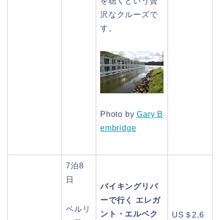
を聴くという贅
沢なクルーズで
す。
Photo by
Gary B
embridge
7泊8
日
バイキングリバ
ーで行く エレガ
ベルリ
ント・エルベク
US＄2,6