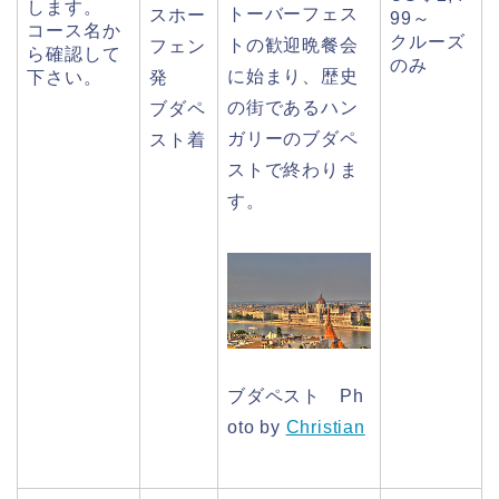
します。
トーバーフェス
スホー
99～
コース名か
クルーズ
トの歓迎晩餐会
フェン
ら確認して
のみ
に始まり、歴史
下さい。
発
の街であるハン
ブダペ
ガリーのブダペ
スト着
ストで終わりま
す。
ブダペスト Ph
oto by
Christian