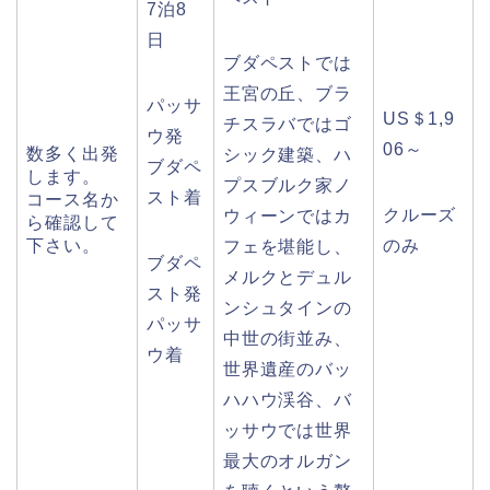
7泊8
日
ブダペストでは
王宮の丘、ブラ
パッサ
US＄1,9
チスラバではゴ
ウ発
06～
数多く出発
シック建築、ハ
ブダペ
します。
プスブルク家ノ
スト着
コース名か
クルーズ
ウィーンではカ
ら確認して
下さい。
のみ
フェを堪能し、
ブダペ
メルクとデュル
スト発
ンシュタインの
パッサ
中世の街並み、
ウ着
世界遺産のバッ
ハハウ渓谷、バ
ッサウでは世界
最大のオルガン