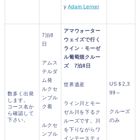
y
Adam Lerner
アマウォーター
7泊8
ウェイズで行く
日
ライン・モーゼ
ル葡萄畑クルー
アムス
ズ 7泊8日
テルダ
ム発
US＄2,3
世界遺産
ルクセ
99～
数多く出発
ンブル
します。
ライン川とモー
ク着
コース名か
クルーズ
ゼル川を下るク
ら確認して
下さい。
のみ
ルーズです。川
ルクセ
を下りながらワ
ンブル
インテースティ