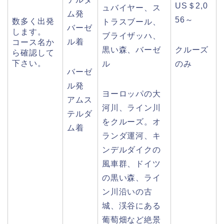
US＄2,0
ュバイヤー、ス
ム発
56～
数多く出発
トラスブール、
バーゼ
します。
ブライザッハ、
ル着
コース名か
黒い森、バーゼ
クルーズ
ら確認して
下さい。
ル
のみ
バーゼ
ル発
ヨーロッパの大
アムス
河川、ライン川
テルダ
をクルーズ。オ
ム着
ランダ運河、キ
ンデルダイクの
風車群、ドイツ
の黒い森、ライ
ン川沿いの古
城、渓谷にある
葡萄畑など絶景