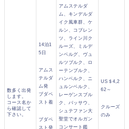
アムステルダ
ム、キンデルダ
イク風車群、ケ
ルン、コブレン
ツ、ライン川ク
14泊1
ルーズ、ミルデ
5日
ンベルグ、ヴュ
ルツブルク、ロ
アムス
ーテンブルク、
テルダ
ハンベルク、ニ
US＄4,2
ム発
ュルンベルク、
62～
数多く出発
ブダペ
レーゲンスブル
します。
スト着
コース名か
ク、バッサウ、
クルーズ
ら確認して
シュテファン大
下さい。
のみ
聖堂でオルガン
ブダペ
コンサート鑑
スト発