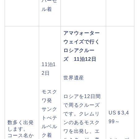
バーゼ
ル着
アマウォーター
ウェイズで行く
ロシアクルー
ズ 11泊12日
11泊1
2日
世界遺産
モスク
ロシアを12日間
ワ発
で周るクルーズ
サンク
US＄3,4
です。クレムリ
トぺテ
99～
数多く出発
ンのあるモスク
ルベル
します。
ワを出発し、エ
ク着
コース名か