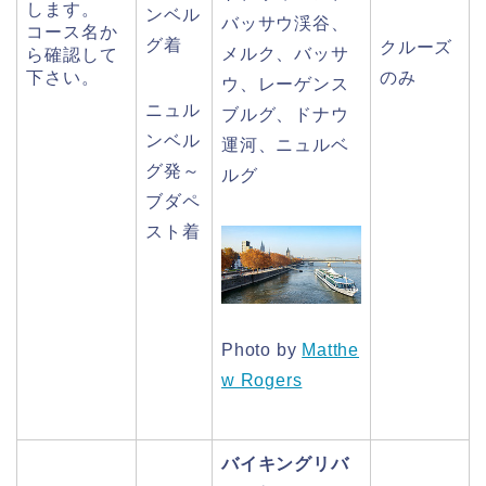
します。
ンベル
バッサウ渓谷、
コース名か
グ着
クルーズ
メルク、バッサ
ら確認して
下さい。
のみ
ウ、レーゲンス
ニュル
ブルグ、ドナウ
ンベル
運河、ニュルベ
グ発～
ルグ
ブダペ
スト着
Photo by
Matthe
w Rogers
バイキングリバ