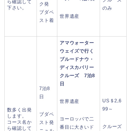
ら確認して
ク発
下さい。
のみ
ブダペ
世界遺産
スト着
アマウォーター
ウェイズで行く
ブルードナウ・
ディスカバリー
クルーズ 7泊8
日
7泊8
日
US＄2,6
世界遺産
99～
数多く出発
ブダペ
します。
ヨーロッパで二
コース名か
スト発
クルーズ
番目に大きいド
ら確認して
ニュル