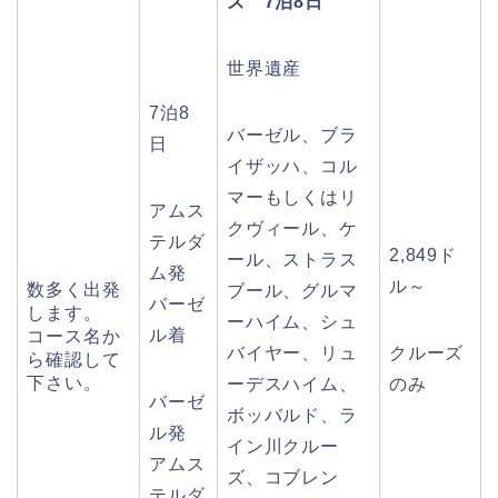
ズ 7泊8日
世界遺産
7泊8
バーゼル、ブラ
日
イザッハ、コル
マーもしくはリ
アムス
クヴィール、ケ
テルダ
2,849ド
ール、ストラス
ム発
ル～
数多く出発
ブール、グルマ
バーゼ
します。
ーハイム、シュ
ル着
コース名か
バイヤー、リュ
クルーズ
ら確認して
下さい。
ーデスハイム、
のみ
バーゼ
ボッバルド、ラ
ル発
イン川クルー
アムス
ズ、コブレン
テルダ