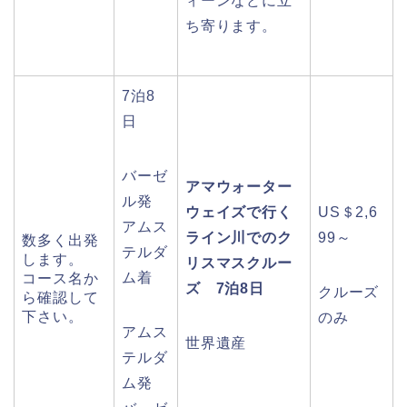
ィーンなどに立
ち寄ります。
7泊8
日
バーゼ
アマウォーター
ル発
ウェイズで行く
US＄2,6
アムス
ライン川でのク
99～
数多く出発
テルダ
します。
リスマスクルー
ム着
コース名か
ズ 7泊8日
クルーズ
ら確認して
下さい。
のみ
アムス
世界遺産
テルダ
ム発