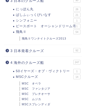
3 日本のクルーズ船
90
にっぽん丸
26
ぱしふぃっくびいなす
21
シンフォニー
1
ピースボート オーシャンドリーム号
1
飛鳥Ⅱ
54
飛鳥Ⅱワンナイトクルーズ2013
3 日本発着クルーズ
92
4 海外のクルーズ船
247
50イヤーズ・オブ・ヴィクトリー
1
MSCクルーズ
14
MSC オペラ
MSC ファンタジア
MSC プレチオーサ
MSC ムジカ
MSCスプレンディダ