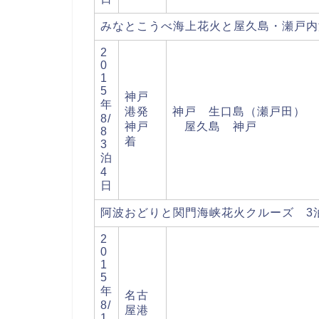
みなとこうべ海上花火と屋久島・瀬戸内
2
0
1
5
神戸
年
港発
神戸 生口島（瀬戸田）
8/
神戸
屋久島 神戸
8
着
3
泊
4
日
阿波おどりと関門海峡花火クルーズ 3泊
2
0
1
5
年
名古
8/
屋港
1