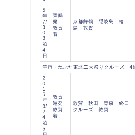
1
5
舞鶴
年
発
京都舞鶴 隠岐島 輪
7/
3
敦賀
島 敦賀
0
着
3
泊
4
日
竿燈・ねぶた東北二大祭りクルーズ 4
2
0
1
5
敦賀
年
港発
敦賀 秋田 青森 終日
8/
敦賀
クルーズ 敦賀
2
着
4
泊
5
日