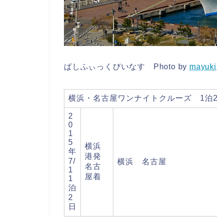
ぱしふぃっくびいなす Photo by
mayuki
横浜・名古屋ワンナイトクルーズ 1泊
2
0
1
5
横浜
年
港発
7/
横浜 名古屋
名古
1
屋着
1
泊
2
日