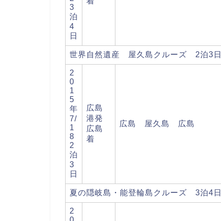
着
3
泊
4
日
世界自然遺産 屋久島クルーズ 2泊3
2
0
1
5
広島
年
港発
7/
広島 屋久島 広島
1
広島
8
着
2
泊
3
日
夏の隠岐島・能登輪島クルーズ 3泊4
2
0