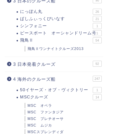
3 日本のクルーズ船
90
にっぽん丸
26
ぱしふぃっくびいなす
21
シンフォニー
1
ピースボート オーシャンドリーム号
1
飛鳥Ⅱ
54
飛鳥Ⅱワンナイトクルーズ2013
3 日本発着クルーズ
92
4 海外のクルーズ船
247
50イヤーズ・オブ・ヴィクトリー
1
MSCクルーズ
14
MSC オペラ
MSC ファンタジア
MSC プレチオーサ
MSC ムジカ
MSCスプレンディダ