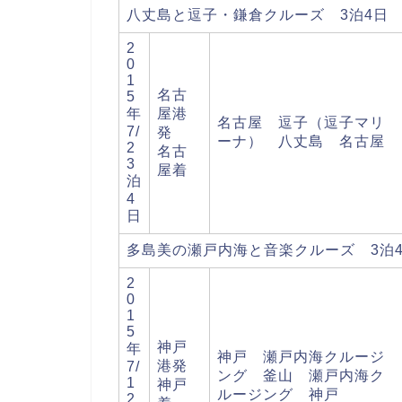
八丈島と逗子・鎌倉クルーズ 3泊4日
2
0
1
名古
5
年
屋港
名古屋 逗子（逗子マリ
7/
発
ーナ） 八丈島 名古屋
2
名古
3
屋着
泊
4
日
多島美の瀬戸内海と音楽クルーズ 3泊
2
0
1
5
神戸
年
神戸 瀬戸内海クルージ
港発
7/
ング 釜山 瀬戸内海ク
1
神戸
ルージング 神戸
2