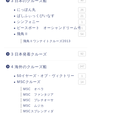
3 日本のクルーズ船
90
にっぽん丸
26
ぱしふぃっくびいなす
21
シンフォニー
1
ピースボート オーシャンドリーム号
1
飛鳥Ⅱ
54
飛鳥Ⅱワンナイトクルーズ2013
3 日本発着クルーズ
92
4 海外のクルーズ船
247
50イヤーズ・オブ・ヴィクトリー
1
MSCクルーズ
14
MSC オペラ
MSC ファンタジア
MSC プレチオーサ
MSC ムジカ
MSCスプレンディダ