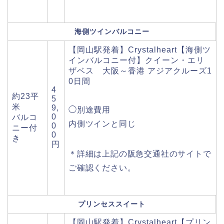
海側ツインバルコニー
【岡山駅発着】Crystalheart【海側ツ
インバルコニー付】クイーン・エリ
ザベス 大阪～香港 アジアクルーズ1
0日間
4
約23平
5
米
9,
◯別途費用
0
バルコ
内側ツインと同じ
0
ニー付
0
き
円
＊詳細は上記の阪急交通社のサイトで
ご確認ください。
プリンセススイート
【岡山駅発着】Crystalheart【プリン