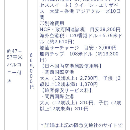
セススイート】クイーン・エリザベ
ス 大阪～香港 アジアクルーズ10日
間
◯別途費用
NCF・政府関連諸税 目安39,200円
海外空港税：120香港ドル＋5.79米ド
ル（約2,610円）
燃油サーチャージ 目安：3,000円
約47～
船内チップ 108米ドル（約13,300
6
57平米
円）
6
バルコ
9,
【日本国内空港施設使用料】
0
・関西国際空港
ニー付
0
大人（12歳以上）2,730円、子供（2
き
0
歳以上12歳未満）1,370円
円
【旅客保安サービス料】
・関西国際空港
大人（12歳以上）310円、子供（2歳
以上12歳未満）310円
＊詳細は上記の阪急交通社のサイトで