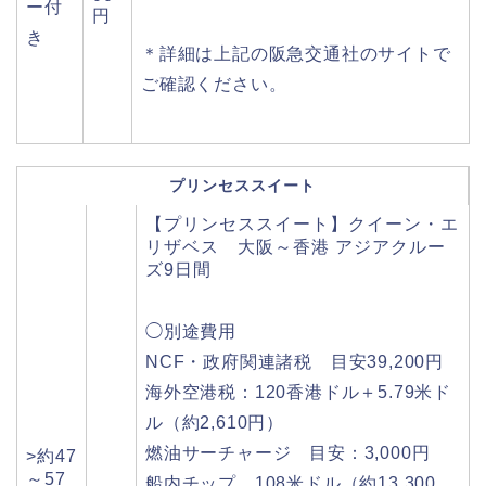
ー付
円
き
＊詳細は上記の阪急交通社のサイトで
ご確認ください。
プリンセススイート
【プリンセススイート】クイーン・エ
リザベス 大阪～香港 アジアクルー
ズ9日間
◯別途費用
NCF・政府関連諸税 目安39,200円
海外空港税：120香港ドル＋5.79米ド
ル（約2,610円）
燃油サーチャージ 目安：3,000円
>約47
～57
船内チップ 108米ドル（約13,300