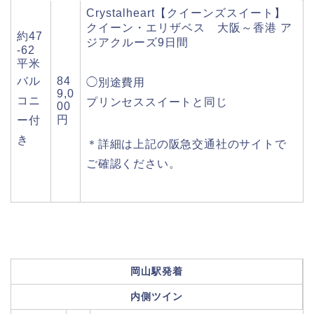
Crystalheart【クイーンズスイート】
クイーン・エリザベス 大阪～香港 ア
約47
ジアクルーズ9日間
-62
平米
バル
84
◯別途費用
9,0
コニ
プリンセススイートと同じ
00
円
ー付
き
＊詳細は上記の阪急交通社のサイトで
ご確認ください。
岡山駅発着
内側ツイン