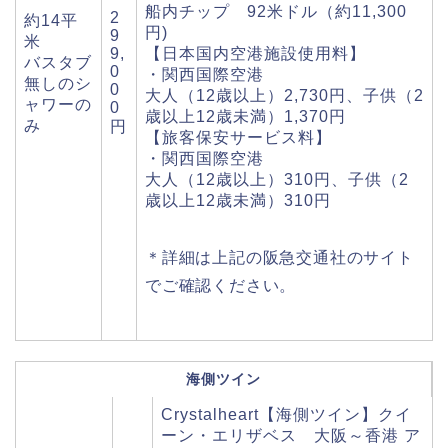
船内チップ 92米ドル（約11,300
2
約14平
円)
9
米
9,
【日本国内空港施設使用料】
バスタブ
0
・関西国際空港
無しのシ
0
大人（12歳以上）2,730円、子供（2
ャワーの
0
歳以上12歳未満）1,370円
み
円
【旅客保安サービス料】
・関西国際空港
大人（12歳以上）310円、子供（2
歳以上12歳未満）310円
＊詳細は上記の阪急交通社のサイト
でご確認ください。
海側ツイン
Crystalheart【海側ツイン】クイ
ーン・エリザベス 大阪～香港 ア