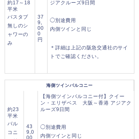
約17～18
ジアクルーズ9日間
平米
バスタブ
37
◯別途費用
9,
無しのシ
00
内側ツインと同じ
0
ャワーの
円
み
＊詳細は上記の阪急交通社のサイ
トでご確認ください。
海側ツインバルコニー
【海側ツインバルコニー付】クイー
ン・エリザベス 大阪～香港 アジアク
約23
ルーズ9日間
平米
バル
43
◯別途費用
9,0
コニ
内側ツインと同じ
00