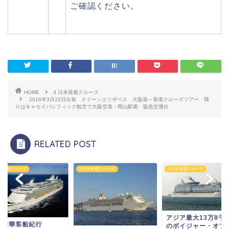
ご確認ください。
HOME
3 日本発着クルーズ
2016年3月22日出発 クイーンエリザベス 大阪発～香港クルーズツアー 帰
りはキャセイパシフィック航空で大阪空港・岡山駅着 阪急交通社
RELATED POST
3 日本発着クルーズ
3 日本発着クルーズ
3 日本発着クル
アジア最大13万8千トン
世界豪華
のボイジャー・オブ・