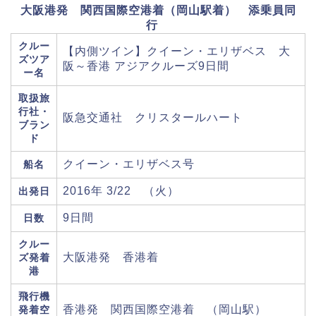
大阪港発 関西国際空港着（岡山駅着） 添乗員同
行
クルー
【内側ツイン】クイーン・エリザベス 大
ズツア
阪～香港 アジアクルーズ9日間
ー名
取扱旅
行社・
阪急交通社 クリスタールハート
ブラン
ド
クイーン・エリザベス号
船名
2016年 3/22 （火）
出発日
9日間
日数
クルー
大阪港発 香港着
ズ発着
港
飛行機
香港発 関西国際空港着 （岡山駅）
発着空