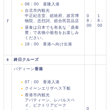
08：00 基隆入港
台北市内観光
中正紀念堂、総統府、故宮博
0
1
8：
8：
物院、忠烈詞、総合民芸品店
7
00
00
昼食は日本でも有名な「鼎泰
豊」で名物小籠包をお楽しみ
ください。
18：00 香港へ向け出港
終日クルーズ
8
バディーン
香港
07：00 香港入港
クイーンエリザベス下船
香港市内観光
アバティーン、レパルスベ
イ、ビクトリアピーク
0