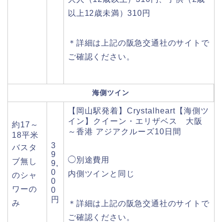
以上12歳未満）310円
＊詳細は上記の阪急交通社のサイトで
ご確認ください。
海側ツイン
【岡山駅発着】Crystalheart【海側ツ
イン】クイーン・エリザベス 大阪
約17～
～香港 アジアクルーズ10日間
18平米
3
バスタ
9
◯別途費用
ブ無し
9,
0
内側ツインと同じ
のシャ
0
ワーの
0
円
み
＊詳細は上記の阪急交通社のサイトで
ご確認ください。