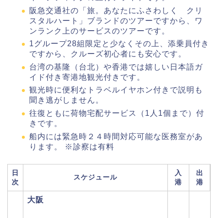
阪急交通社の「旅。あなたにふさわしく クリ
スタルハート」ブランドのツアーですから、ワ
ンランク上のサービスのツアーです。
1グループ28組限定と少なくその上、添乗員付き
ですから、クルーズ初心者にも安心です。
台湾の基隆（台北）や香港では嬉しい日本語ガ
イド付き寄港地観光付きです。
観光時に便利なトラベルイヤホン付きで説明も
聞き逃がしません。
往復ともに荷物宅配サービス（1人1個まで）付
きです。
船内には緊急時２４時間対応可能な医務室があ
ります。 ※診察は有料
日
入
出
スケジュール
次
港
港
大阪