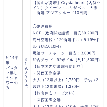
【岡山駅発着】Crystalheart【内側ツ
イン】クイーン・エリザベス 大阪
～香港 アジアクルーズ10日間
◯別途費用
NCF・政府関連諸税 目安39,200円
海外空港税：120香港ドル＋5.79米ド
ル（約2,610円）
燃油サーチャージ 目安：3,000円
約14平
3
船内チップ 92米ドル（約11,300円)
米
1
【日本国内空港施設使用料】
バスタ
9,
0
ブ無し
・関西国際空港
0
のシャ
大人（12歳以上）2,730円、子供（2
0
ワーの
円
歳以上12歳未満）1,370円
み
【旅客保安サービス料】
・関西国際空港
大人（12歳以上）310円、子供（2歳