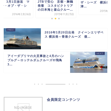
JTBで安心 京都・舞鶴
マ
BS11 3
ザ・シーズ 横浜発天
発着 コスタビクトリア
リナー・オ
津...
の日本海と釜山クルー...
ー...
2015年4月3日
2015年11月23日
6日
2016年3月20日出発 クイーンエリザベ
ス 横浜発～香港クルーズ 復...
アイーダプリマの火災事故と4月のハン
ブルグ～ロッテルダムクルーズや飛鳥
3...
会員限定コンテンツ