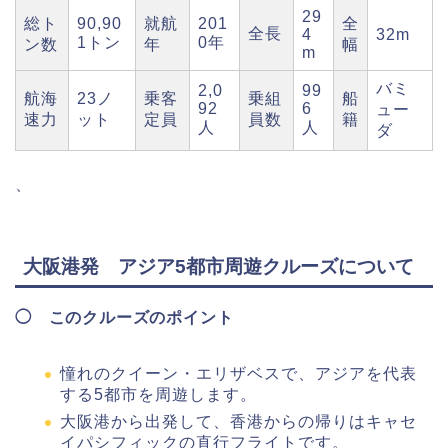
29
総ト
90,90
就航
201
全
全長
4
32m
1トン
0年
ン数
年
幅
m
バミ
2,0
99
航海
23ノ
乗客
乗組
船
92
6
ュー
速力
ット
定員
員数
籍
人
人
ダ
、
大阪港発 アジア5都市周遊クルーズについて
◯ このクルーズのポイント
憧れのクイーン・エリザベスで、アジアを代表
する5都市を周遊します。
大阪港から出発して、香港からの帰りはキャセ
イパシフィックの直行フライトです。