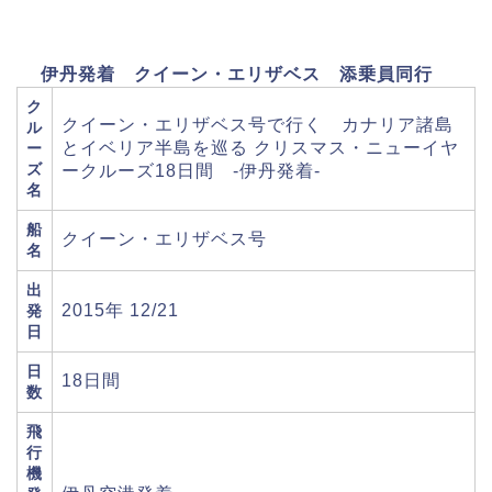
伊丹発着 クイーン・エリザベス 添乗員同行
ク
クイーン・エリザベス号で行く カナリア諸島
ル
とイベリア半島を巡る クリスマス・ニューイヤ
ー
ズ
ークルーズ18日間 -伊丹発着-
名
船
クイーン・エリザベス号
名
出
2015年 12/21
発
日
日
18日間
数
飛
行
機