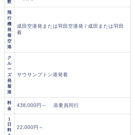
数
飛
行
機
成田空港発または羽田空港発 / 成田または羽田
発
着
着
空
港
ク
ル
ー
サウサンプトン港発着
ズ
発
着
港
料
438,000円～ 添乗員同行
金
1
日
22,000円～
料