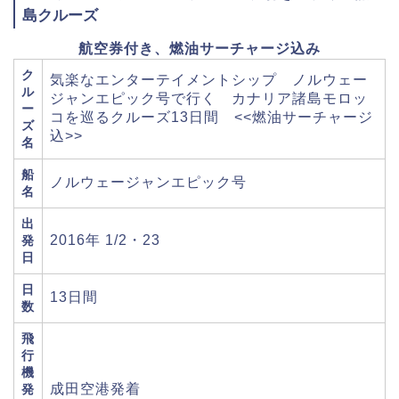
島クルーズ
航空券付き、燃油サーチャージ込み
ク
気楽なエンターテイメントシップ ノルウェー
ル
ジャンエピック号で行く カナリア諸島モロッ
ー
コを巡るクルーズ13日間 <<燃油サーチャージ
ズ
込>>
名
船
ノルウェージャンエピック号
名
出
2016年 1/2・23
発
日
日
13日間
数
飛
行
機
成田空港発着
発