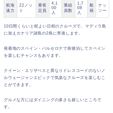
4,1
1,7
航海
22ノッ
乗客
乗組
船
ナッ
00
08
速力
ト
定員
員数
籍
ソー
人
人
10日間くらいと程よい日程のクルーズで、マディラ島
に加えカナリア諸島の2島に寄港します。
発着地のスペイン・バルセロナで前後泊してスペイン
を楽しむチャンスもあります。
クイーン・エリザベスと異なりドレスコードのないノ
ルウェージャンエピックで気楽なクルーズを楽しむこ
とができます。
グルメな方にはダイニングの多さも嬉しいところで
す。