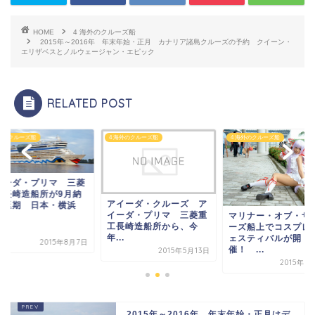
HOME
4 海外のクルーズ船
2015年～2016年 年末年始・正月 カナリア諸島クルーズの予約 クイーン・
エリザベスとノルウェージャン・エピック
RELATED POST
海外のクルーズ船
4 海外のクルーズ船
4 海外のクルーズ船
イーダ・プリマ 三菱
工長崎造船所が9月納
アイーダ・クルーズ ア
を延期 日本・横浜
イーダ・プリマ 三菱重
マリナー・オブ・ザ
.
工長崎造船所から、今
ーズ船上でコスプレ
年...
ェスティバルが開
2015年8月7日
催！ ...
2015年5月13日
2015年1
2015年～2016年 年末年始・正月はデ