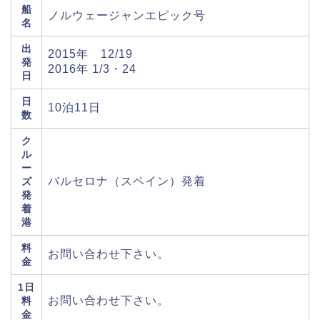
船
ノルウェージャンエピック号
名
出
2015年 12/19
発
2016年 1/3・24
日
日
10泊11日
数
ク
ル
ー
バルセロナ（スペイン）発着
ズ
発
着
港
料
お問い合わせ下さい。
金
1日
お問い合わせ下さい。
料
金