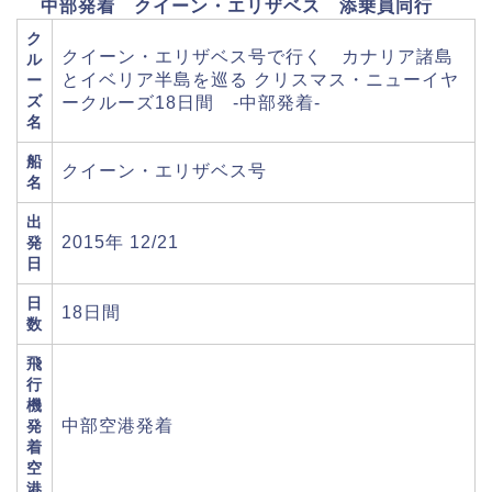
中部発着 クイーン・エリザベス 添乗員同行
ク
クイーン・エリザベス号で行く カナリア諸島
ル
とイベリア半島を巡る クリスマス・ニューイヤ
ー
ズ
ークルーズ18日間 -中部発着-
名
船
クイーン・エリザベス号
名
出
2015年 12/21
発
日
日
18日間
数
飛
行
機
中部空港発着
発
着
空
港