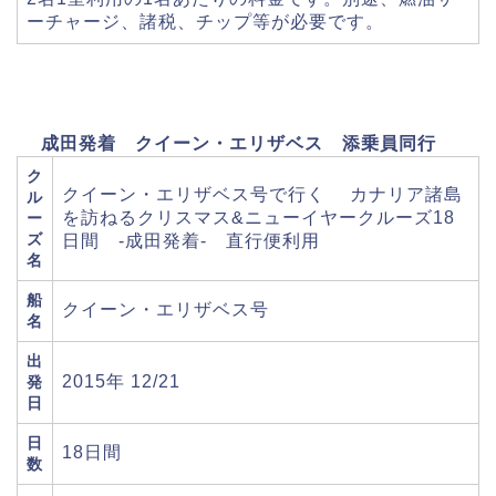
ーチャージ、諸税、チップ等が必要です。
成田発着 クイーン・エリザベス 添乗員同行
ク
クイーン・エリザベス号で行く カナリア諸島
ル
を訪ねるクリスマス&ニューイヤークルーズ18
ー
ズ
日間 -成田発着- 直行便利用
名
船
クイーン・エリザベス号
名
出
2015年 12/21
発
日
日
18日間
数