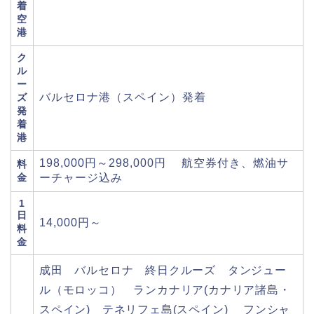
着
空
港
ク
ル
ー
バルセロナ港（スペイン）発着
ズ
発
着
港
198,000円～298,000円 航空券付き、燃油サ
料
金
ーチャージ込み
1
日
14,000円～
料
金
成田 バルセロナ 終日クルーズ タンジュー
ル（モロッコ） ランカナリア(カナリア諸島・
スペイン) テネリフェ島(スペイン) フンシャ