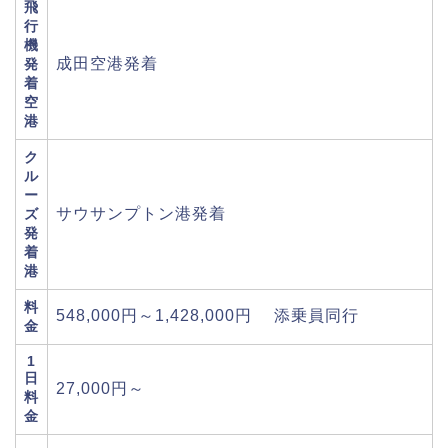
飛
行
機
成田空港発着
発
着
空
港
ク
ル
ー
サウサンプトン港発着
ズ
発
着
港
料
548,000円～1,428,000円 添乗員同行
金
1
日
27,000円～
料
金