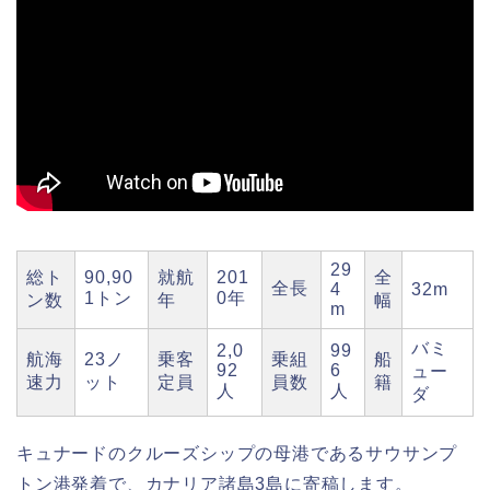
29
総ト
90,90
就航
201
全
全長
4
32m
1トン
0年
ン数
年
幅
m
バミ
2,0
99
航海
23ノ
乗客
乗組
船
92
6
ュー
速力
ット
定員
員数
籍
人
人
ダ
キュナードのクルーズシップの母港であるサウサンプ
トン港発着で、カナリア諸島3島に寄稿します。