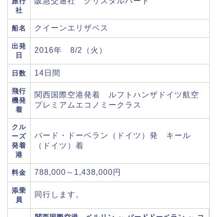
阪急交通社 クリスタルハート
旅行
社
クイーンエリザベス
船名
出発
2016年 8/2（火）
日
14日間
日数
飛行
関西国際空港発着 ルフトハンザドイツ航空
機発
プレミアムエコノミークラス
着
クル
バード・ドーベラン（ドイツ）発 キール
ーズ
発着
（ドイツ）着
港
788,000～1,438,000円
料金
添乗
同行します。
員