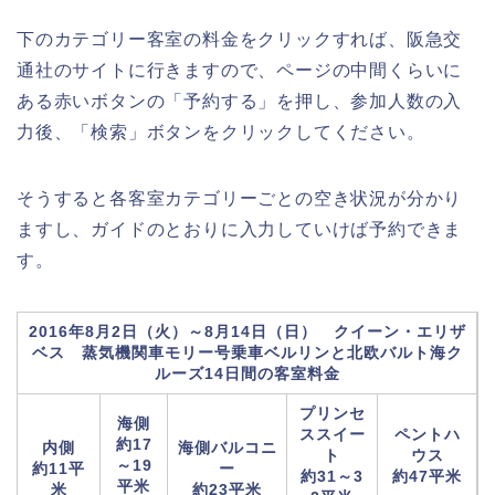
下のカテゴリー客室の料金をクリックすれば、阪急交
通社のサイトに行きますので、ページの中間くらいに
ある赤いボタンの「予約する」を押し、参加人数の入
力後、「検索」ボタンをクリックしてください。
そうすると各客室カテゴリーごとの空き状況が分かり
ますし、ガイドのとおりに入力していけば予約できま
す。
2016年8月2日（火）～8月14日（日） クイーン・エリザ
ベス 蒸気機関車モリー号乗車ベルリンと北欧バルト海ク
ルーズ14日間の客室料金
プリンセ
海側
ススイー
ペントハ
約17
内側
海側バルコニ
ト
ウス
～19
約11平
ー
約31～3
約47平米
平米
米
約23平米