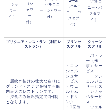
2平米
（バルコ
（シ
（シャ
（バルコニ
（バルコ
ニー・バ
ャワ
ワー
ー・シャワー
ニー・バ
スタブ
ー
付）
付）
スタブ
付）
付）
付）
ブリタニア・レストラン（利用レ
プリンセ
クイーン
ストラン）
スグリル
ズグリル
・バトラ
ー（執
・コン
事）サー
シェル
ビス
ジュサ
・コンシ
・層吹き抜けの壮大な造りに
ービス
ェルジュ
グランド・ステアを擁する船
・ウェ
サービス
内最大のレストランです。
ルカム
・カナッ
・夕食のみ座席指定で2回制
・ドリ
ペサービ
となります。
ンク
ス
・1回制
・ウェル