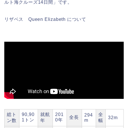
ルト海クルーズ14日間」です。
リザベス Queen Elizabeth について
総ト
90,90
就航
201
全
294
全長
32m
1トン
0年
m
ン数
年
幅