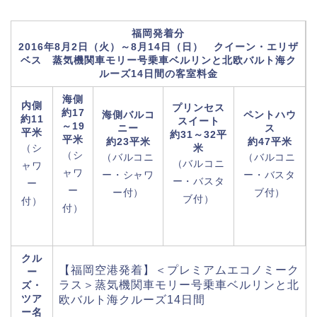
福岡発着分
2016年8月2日（火）～8月14日（日） クイーン・エリザ
ベス 蒸気機関車モリー号乗車ベルリンと北欧バルト海ク
ルーズ14日間の客室料金
海側
内側
プリンセス
約17
海側バルコ
ペントハウ
約11
スイート
～19
ニー
ス
平米
約31～32平
平米
約23平米
約47平米
（シ
米
（シ
（バルコニ
（バルコニ
（バルコニ
ャワ
ャワ
ー・シャワ
ー・バスタ
ー・バスタ
ー
ー
ー付）
ブ付）
ブ付）
付）
付）
クル
【福岡空港発着】＜プレミアムエコノミーク
ー
ラス＞蒸気機関車モリー号乗車ベルリンと北
ズ・
ツア
欧バルト海クルーズ14日間
ー名