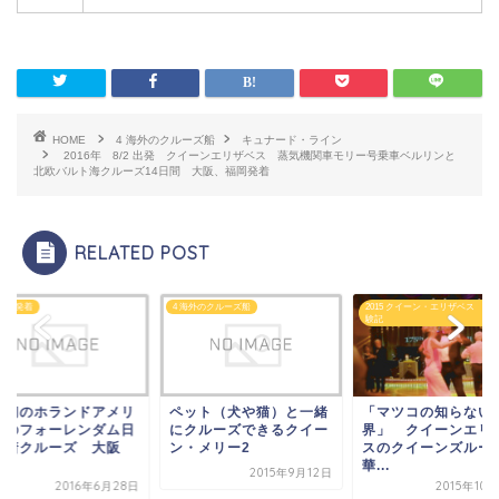
HOME
4 海外のクルーズ船
キュナード・ライン
2016年 8/2 出発 クイーンエリザベス 蒸気機関車モリー号乗車ベルリンと
北欧バルト海クルーズ14日間 大阪、福岡発着
RELATED POST
海外のクルーズ船
2015 クイーン・エリザベス クルーズ体
2017日本発着
験記
ット（犬や猫）と一緒
日本初のホランドア
「マツコの知らない世
クルーズできるクイー
カンのフォーレンダ
界」 クイーンエリザベ
・メリー2
本発着クルーズ 大
スのクイーンズルームで
港...
華...
2015年9月12日
2016年6
2015年10月26日