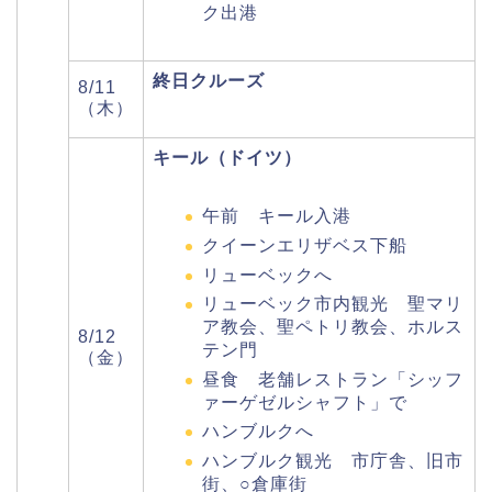
ク出港
終日クルーズ
8/11
（木）
キール（ドイツ）
午前 キール入港
クイーンエリザベス下船
リューベックへ
リューベック市内観光 聖マリ
ア教会、聖ペトリ教会、ホルス
8/12
テン門
（金）
昼食 老舗レストラン「シッフ
ァーゲゼルシャフト」で
ハンブルクへ
ハンブルク観光 市庁舎、旧市
街、○倉庫街