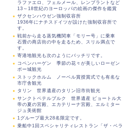
ラファエロ、フェルメール、レンブラントなど
13～18世紀のヨーロッパの絵画の傑作を鑑賞
ザクセンハウゼン強制収容所
1936年にナチスドイツが設けた強制収容所で
す。
戦前から走る蒸気機関車「モリー号」に乗車
石畳の商店街の中を走るため、スリル満点で
す。
寄港地観光も次のようにバッチリです。
コペンハーゲン 季節の花々が美しいローゼン
ボー城観光
ストックホルム ノーベル賞授賞式でも有名な
市庁舎観光
タリン 世界遺産のタリン旧市街観光
サンクトペテルブルク 世界遺産 ピョートル大
帝の夏の宮殿、エカテリーナ宮殿、エルミター
ジュ美術館
1グループ最大28名限定です。
乗船中1回スペシャリティレストラン「ザ・ベラ