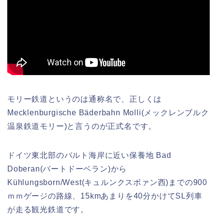
モリー鉄道というのは通称名で、正しくは
Mecklenburgische Bäderbahn Molli(メックレンブルク
温泉鉄道モリー)と言うのが正式名です。
ドイツ東北部のバルト海岸に近い保養地 Bad
Doberan(バートドーベラン)から
Kühlungsborn/West(キュルンクスボァン西)までの900
ｍｍゲージの路線、15kmあまりを40分かけてSL列車
が走る観光鉄道です。