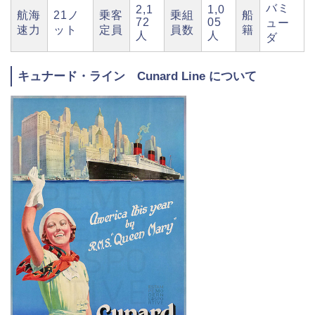
バミ
2,1
1,0
航海
21ノ
乗客
乗組
船
72
05
ュー
速力
ット
定員
員数
籍
人
人
ダ
キュナード・ライン Cunard Line について