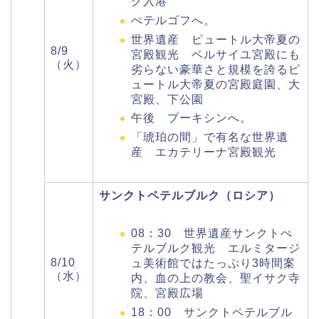
ク入港
ぺテルゴフへ。
世界遺産 ピュートル大帝夏の
8/9
宮殿観光 ベルサイユ宮殿にも
（火）
劣らない豪華さと規模を誇るピ
ュートル大帝夏の宮殿庭園、大
宮殿、下公園
午後 プーキシンへ。
「琥珀の間」で有名な世界遺
産 エカテリーナ宮殿観光
サンクトペテルブルク（ロシア）
08：30 世界遺産サンクトぺ
テルブルク観光 エルミタージ
8/10
ュ美術館ではたっぷり3時間案
（水）
内、血の上の教会、聖イサク寺
院、宮殿広場
18：00 サンクトペテルブル