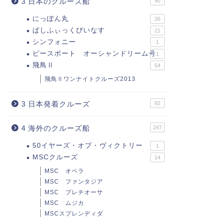
3 日本のクルーズ船
90
にっぽん丸
26
ぱしふぃっくびいなす
21
シンフォニー
1
ピースボート オーシャンドリーム号
1
飛鳥Ⅱ
54
飛鳥Ⅱワンナイトクルーズ2013
3 日本発着クルーズ
92
4 海外のクルーズ船
247
50イヤーズ・オブ・ヴィクトリー
1
MSCクルーズ
14
MSC オペラ
MSC ファンタジア
MSC プレチオーサ
MSC ムジカ
MSCスプレンディダ