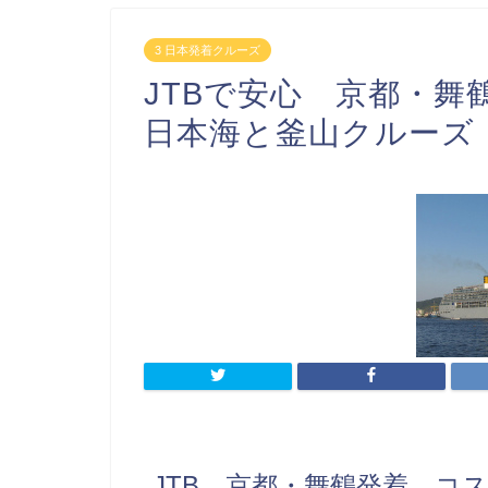
3 日本発着クルーズ
JTBで安心 京都・
日本海と釜山クルー
JTB 京都・舞鶴発着 コ