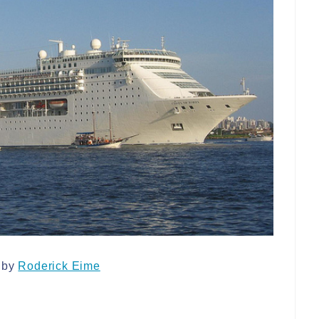
 by
Roderick Eime