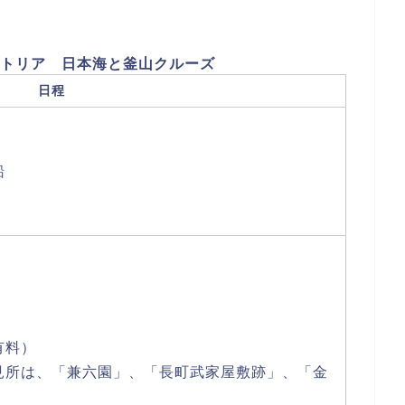
トリア 日本海と釜山クルーズ
日程
船
有料）
見所は、「兼六園」、「長町武家屋敷跡」、「金