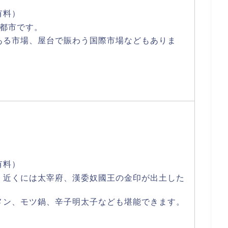
有料）
の都市です。
ある市場、屋台で賑わう国際市場などもありま
有料）
、近くには太宰府、漢委奴國王の金印が出土した
メン、モツ鍋、辛子明太子なども堪能できます。