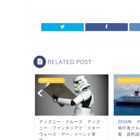
RELATED POST
4 海外のクルーズ船
ディズニー・クル
ディズニー・クルーズ ディズ
ンタジー号
2016年
ニー・ファンタジアで「スター
sy ミッキーマウ
地中海クル
ウォーズ・デー」イベント実
着 資料請