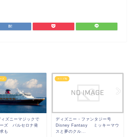
ーズ
カリブ海
4
デ
ディズニー・ファンタジー号
 ディズニーマジックで
ニ
Disney Fantasy ミッキーマウ
ーズ バルセロナ発
ウ
スと夢のクル...
求も