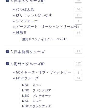
3 日本のクルーズ船
90
にっぽん丸
26
ぱしふぃっくびいなす
21
シンフォニー
1
ピースボート オーシャンドリーム号
1
飛鳥Ⅱ
54
飛鳥Ⅱワンナイトクルーズ2013
3 日本発着クルーズ
92
4 海外のクルーズ船
247
50イヤーズ・オブ・ヴィクトリー
1
MSCクルーズ
14
MSC オペラ
MSC ファンタジア
MSC プレチオーサ
MSC ムジカ
MSCスプレンディダ