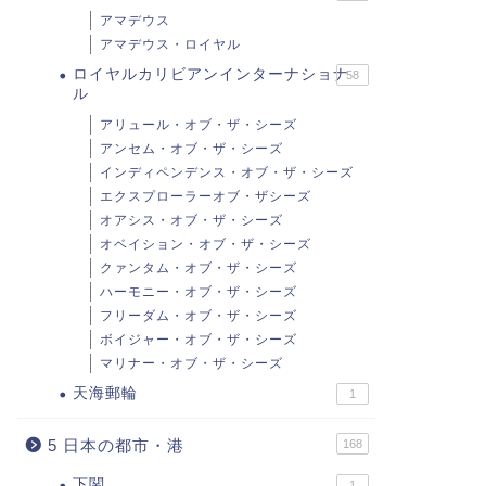
アマデウス
アマデウス・ロイヤル
ロイヤルカリビアンインターナショナ
58
ル
アリュール・オブ・ザ・シーズ
アンセム・オブ・ザ・シーズ
インディペンデンス・オブ・ザ・シーズ
エクスプローラーオブ・ザシーズ
オアシス・オブ・ザ・シーズ
オベイション・オブ・ザ・シーズ
クァンタム・オブ・ザ・シーズ
 海外のクルーズ船
ディズニー・クルーズ
ハーモニー・オブ・ザ・シーズ
フリーダム・オブ・ザ・シーズ
ボイジャー・オブ・ザ・シーズ
マリナー・オブ・ザ・シーズ
天海郵輪
1
ィズニー・クルーズ ディズ
2016年 ディズニーマジックで
ー・ファンタジアで「スター
5 日本の都市・港
地中海クルーズ バルセロナ発
168
ォーズ・デー」イベント実
着 資料請求も
下関
1