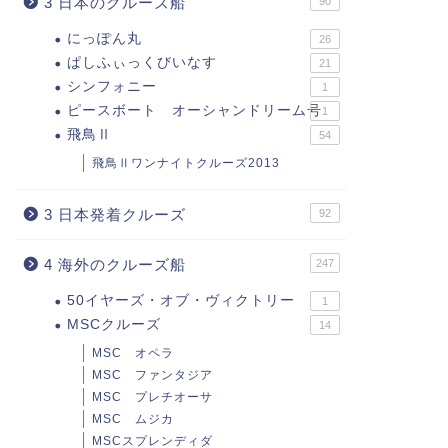
3 日本のクルーズ船
90
にっぽん丸
26
ぱしふぃっくびいなす
21
シンフォニー
1
ピースボート オーシャンドリーム号
1
飛鳥Ⅱ
54
飛鳥Ⅱワンナイトクルーズ2013
3 日本発着クルーズ
92
4 海外のクルーズ船
247
50イヤーズ・オブ・ヴィクトリー
1
MSCクルーズ
14
MSC オペラ
MSC ファンタジア
MSC プレチオーサ
MSC ムジカ
MSCスプレンディダ