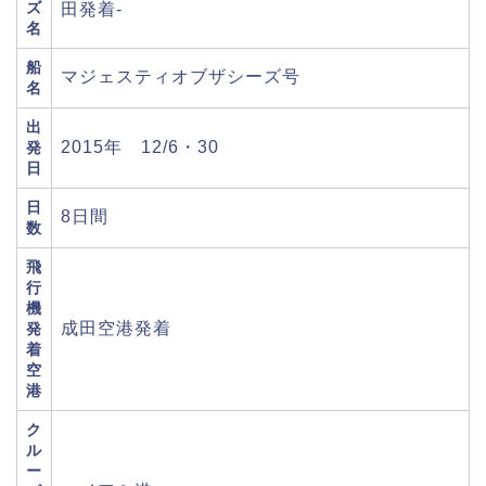
ズ
田発着-
名
船
マジェスティオブザシーズ号
名
出
2015年 12/6・30
発
日
日
8日間
数
飛
行
機
成田空港発着
発
着
空
港
ク
ル
ー