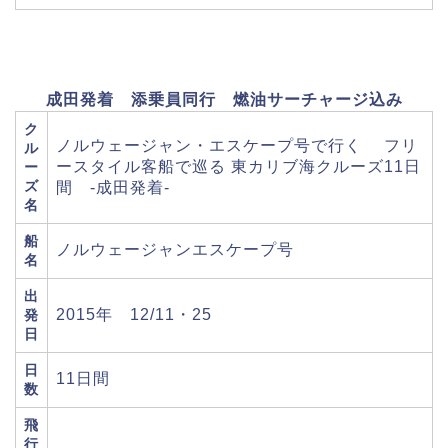
成田発着 添乗員同行 燃油サーチャージ込み
ク
ノルウェージャン・エスケープ号で行く フリ
ル
ースタイル客船で巡る 東カリブ海クルーズ11日
ー
ズ
間 -成田発着-
名
船
ノルウェージャンエスケープ号
名
出
2015年 12/11・25
発
日
日
11日間
数
飛
行