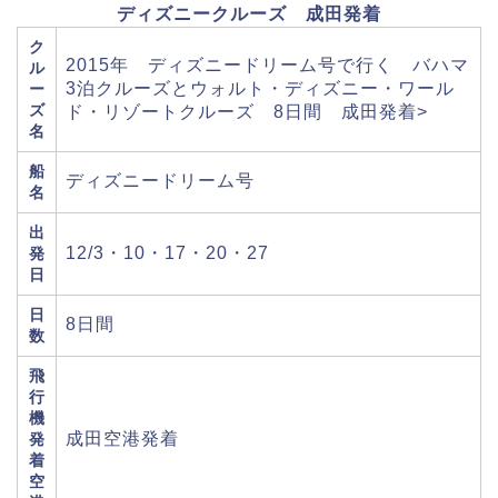
ディズニークルーズ 成田発着
ク
2015年 ディズニードリーム号で行く バハマ
ル
3泊クルーズとウォルト・ディズニー・ワール
ー
ズ
ド・リゾートクルーズ 8日間 成田発着>
名
船
ディズニードリーム号
名
出
12/3・10・17・20・27
発
日
日
8日間
数
飛
行
機
成田空港発着
発
着
空