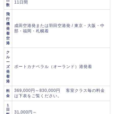
日
11日間
数
飛
行
機
成田空港発または羽田空港発 / 東京・大阪・中
発
部・福岡・札幌着
着
空
港
ク
ル
ー
ポートカナベラル（オーランド）港発着
ズ
発
着
港
369,000円～830,000円 客室クラス毎の料金
料
金
は下表をご覧ください。
1
日
31,000円～