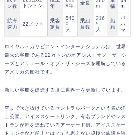
360
64
全長
トントン
9年
m
m
ン数
年
幅
バ
540
216
航海
乗客
乗組
船
0
5
22ノット
ハ
速力
定員
員数
籍
人
人
マ
ロイヤル・カリビアン・インターナショナルは、世界
最大の客船である22万トンのオアシス・オブ・ザ・シ
ーズとアリュール・オブ・ザ・シーズを運航している
アメリカの船社です。
新しい客船を建造する度に世界一を更新しています。
空まで吹き抜けているセントラルパークという名の洋
上公園、アイススケートリンク、有名ブランドやレス
トランが軒を連ねているアーケード街、アイススケー
トリンクなど船上とはとても思えない規模の施設を誇