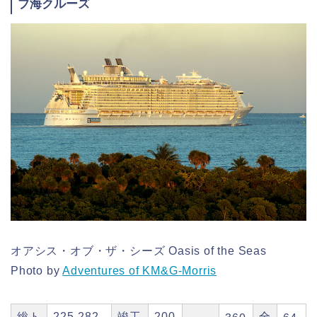
ブ海クルーズ
オアシス・オブ・ザ・シーズ Oasis of the Seas
Photo by
Adventures of KM&G-Morris
総ト
225,282
竣工
200
全