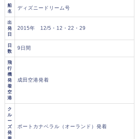
船
ディズニードリーム号
名
出
2015年 12/5・12・22・29
発
日
日
9日間
数
飛
行
機
成田空港発着
発
着
空
港
ク
ル
ー
ポートカナベラル（オーランド）発着
ズ
発
着