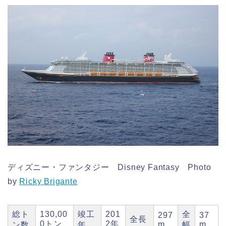
ディズニー・ファンタジー Disney Fantasy Photo
by
Ricky Brigante
総ト
130,00
竣工
201
全
297
37
全長
0トン
2年
m
m
ン数
年
幅