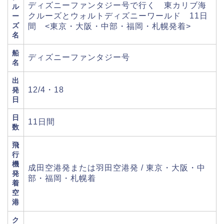
ディズニーファンタジー号で行く 東カリブ海
ル
クルーズとウォルトディズニーワールド 11日
ー
ズ
間 <東京・大阪・中部・福岡・札幌発着>
名
船
ディズニーファンタジー号
名
出
12/4・18
発
日
日
11日間
数
飛
行
機
成田空港発または羽田空港発 / 東京・大阪・中
発
部・福岡・札幌着
着
空
港
ク