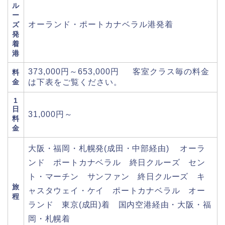
ル
ー
オーランド・ポートカナベラル港発着
ズ
発
着
港
373,000円～653,000円 客室クラス毎の料金
料
金
は下表をご覧ください。
1
日
31,000円～
料
金
大阪・福岡・札幌発(成田・中部経由) オーラ
ンド ポートカナベラル 終日クルーズ セン
ト・マーチン サンファン 終日クルーズ キ
旅
ャスタウェイ・ケイ ポートカナベラル オー
程
ランド 東京(成田)着 国内空港経由・大阪・福
岡・札幌着