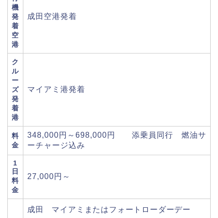
機
成田空港発着
発
着
空
港
ク
ル
ー
マイアミ港発着
ズ
発
着
港
348,000円～698,000円 添乗員同行 燃油サ
料
金
ーチャージ込み
1
日
27,000円～
料
金
成田 マイアミまたはフォートローダーデー