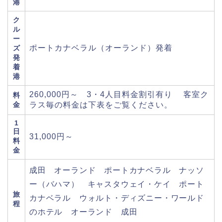
港
ク
ル
ー
ポートカナベラル（オーランド）発着
ズ
発
着
港
260,000円～ 3・4人目料金割引有り 客室ク
料
金
ラス毎の料金は下表をご覧ください。
1
日
31,000円～
料
金
成田 オーランド ポートカナベラル ナッソ
ー（バハマ） キャスタウェイ・ケイ ポート
旅
カナベラル ウォルト・ディズニー・ワールド
程
のホテル オーランド 成田