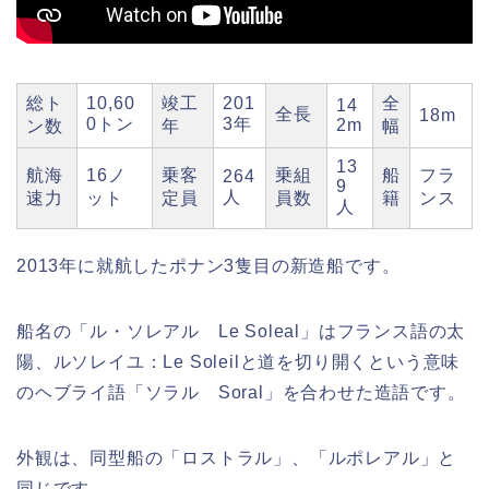
総ト
10,60
竣工
201
全
14
全長
18m
0トン
3年
2m
ン数
年
幅
13
航海
16ノ
乗客
乗組
船
フラ
264
9
人
速力
ット
定員
員数
籍
ンス
人
2013年に就航したポナン3隻目の新造船です。
船名の「ル・ソレアル Le Soleal」はフランス語の太
陽、ルソレイユ：Le Soleilと道を切り開くという意味
のヘブライ語「ソラル Soral」を合わせた造語です。
外観は、同型船の「ロストラル」、「ルポレアル」と
同じです。