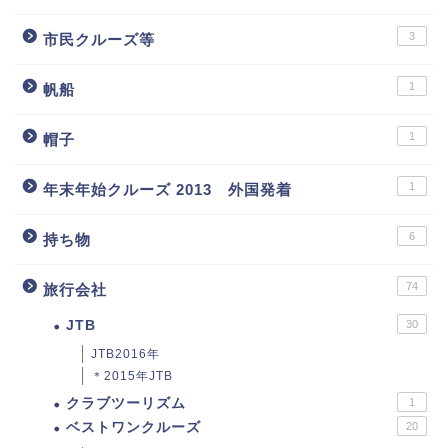
3
市民クルーズ等
1
帆船
1
帽子
1
年末年始クルーズ 2013 外国発着
6
持ち物
74
旅行会社
JTB
30
JTB2016年
＊2015年JTB
クラブツーリズム
1
ベストワンクルーズ
20