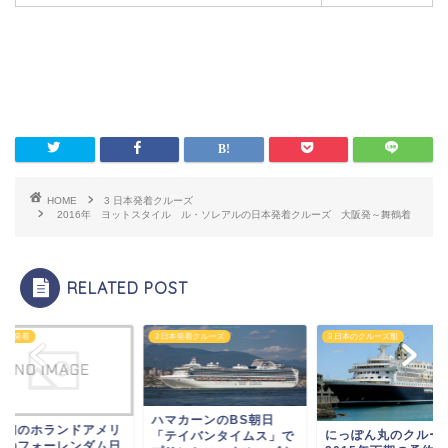
HOME
3 日本発着クルーズ
2016年 ヨットスタイル ル・ソレアルの日本発着クルーズ 大阪発～舞鶴着
RELATED POST
7日本発着
3 日本発着クルーズ
3 日本のクルーズ船
ハマカーンのBS朝日
本初のホランドアメリ
にっぽん丸のクル
「テイバンタイムス」で
ンのフォーレンダム日