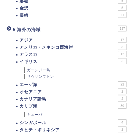
那覇
5
金沢
5
長崎
11
137
5 海外の海域
アジア
17
アメリカ・メキシコ西海岸
8
アラスカ
12
イギリス
6
ガーンジー島
サウサンプトン
エーゲ海
22
オセアニア
2
カナリア諸島
2
カリブ海
30
キューバ
シンガポール
4
タヒチ・ポリネシア
2