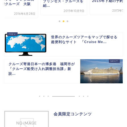
2015年下期の予約
プリンセス・クルーズを
発着クルーズ 大阪
紹...
.
2015年5
2015年10月9日
2016年6月28日
世界のクルーズツアーをマップで探せる
超便利なサイト 「Cruise Me...
クルーズ寄港日本一の博多港 福岡市が
「クルーズ船受け入れ調整担当課」新
設...
会員限定コンテンツ