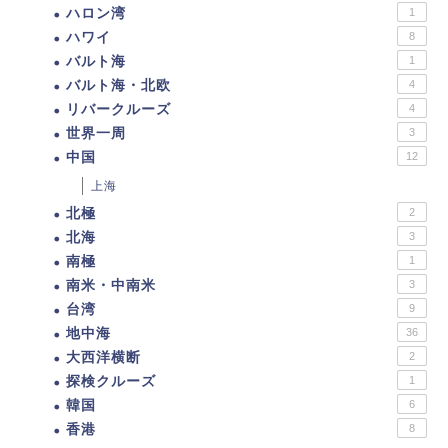
ハロン湾
1
ハワイ
8
バルト海
1
バルト海・北欧
4
リバークルーズ
4
世界一周
3
中国
12
上海
北極
2
北海
3
南極
1
南米・中南米
3
台湾
9
地中海
36
大西洋横断
2
探検クルーズ
1
韓国
6
香港
8