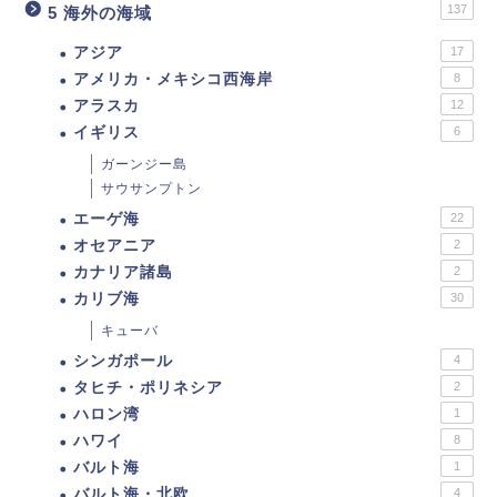
137
5 海外の海域
アジア
17
アメリカ・メキシコ西海岸
8
アラスカ
12
イギリス
6
ガーンジー島
サウサンプトン
エーゲ海
22
オセアニア
2
カナリア諸島
2
カリブ海
30
キューバ
シンガポール
4
タヒチ・ポリネシア
2
ハロン湾
1
ハワイ
8
バルト海
1
バルト海・北欧
4