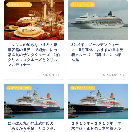
3 日本のクルーズ船
3 日本のクルーズ船
「マツコの知らない世界・豪
2016年 ゴールデンウィー
華客船の世界」で紹介、にっ
ク・5月連休 おすすめ日本発
ぽん丸のサンタクルーズ 1泊
着クルーズ 飛鳥Ⅱ、にっぽ
クリスマスクルーズとクリス
ん丸
マスディナー
2015年10月18日
2015年10月13日
3 日本のクルーズ船
3 日本のクルーズ船
にっぽん丸が門上武司氏の
２０１５年～２０１６年 年
「あまから手帖」とコラボ、
末年始・正月の日本発着クル