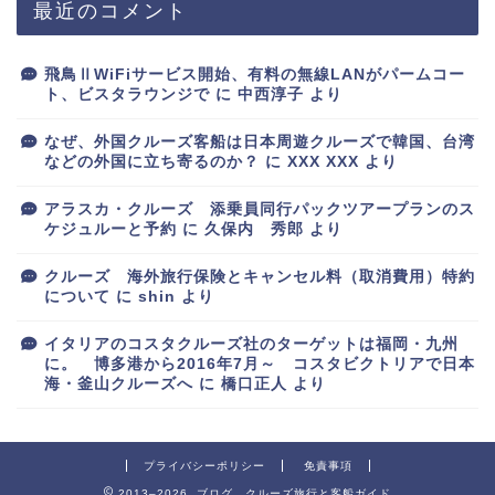
最近のコメント
飛鳥ⅡWiFiサービス開始、有料の無線LANがパームコー
ト、ビスタラウンジで
に
中西淳子
より
なぜ、外国クルーズ客船は日本周遊クルーズで韓国、台湾
などの外国に立ち寄るのか？
に
XXX XXX
より
アラスカ・クルーズ 添乗員同行パックツアープランのス
ケジュルーと予約
に
久保内 秀郎
より
クルーズ 海外旅行保険とキャンセル料（取消費用）特約
について
に
shin
より
イタリアのコスタクルーズ社のターゲットは福岡・九州
に。 博多港から2016年7月～ コスタビクトリアで日本
海・釜山クルーズへ
に
橋口正人
より
プライバシーポリシー
免責事項
2013–2026 ブログ クルーズ旅行と客船ガイド