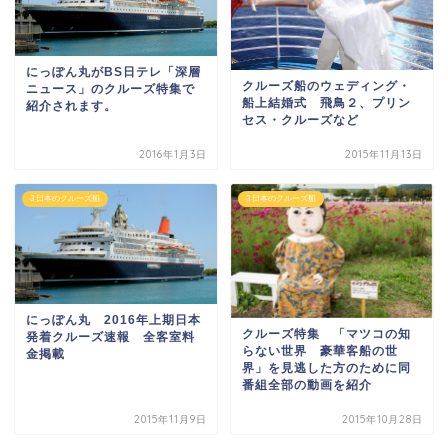
にっぽん丸がBS日テレ「深層
クルーズ船のウェディング・
ニュース」のクルーズ特集で
船上結婚式 飛鳥２、プリン
紹介されます。
セス・クルーズなど
2016年1月3日
2015年11月13日
3 日本のクルーズ船
3 日本のクルーズ船
にっぽん丸 2016年上期日本
クルーズ特集 「マツコの知
発着クルーズ速報 全客室料
らない世界 豪華客船の世
金掲載
界」を見逃した方のために同
番組全部の動画を紹介
2015年11月9日
2015年10月28日