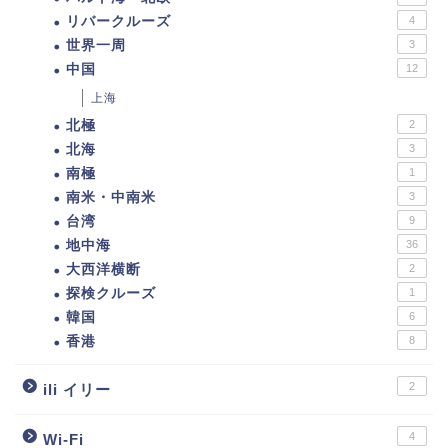
リバークルーズ
4
世界一周
3
中国
12
上海
北極
2
北海
3
南極
1
南米・中南米
3
台湾
9
地中海
36
大西洋横断
2
探検クルーズ
1
韓国
6
香港
8
2
ili イリー
4
Wi-Fi