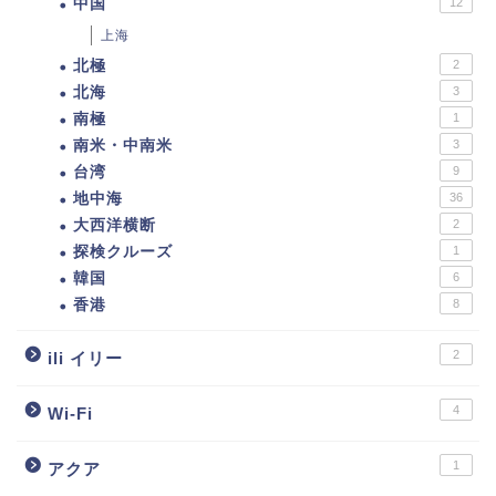
中国
12
上海
北極
2
北海
3
南極
1
南米・中南米
3
台湾
9
地中海
36
大西洋横断
2
探検クルーズ
1
韓国
6
香港
8
2
ili イリー
4
Wi-Fi
1
アクア