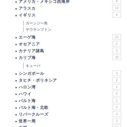
アメリカ・メキシコ西海岸
8
アラスカ
12
イギリス
6
ガーンジー島
サウサンプトン
エーゲ海
22
オセアニア
2
カナリア諸島
2
カリブ海
30
キューバ
シンガポール
4
タヒチ・ポリネシア
2
ハロン湾
1
ハワイ
8
バルト海
1
バルト海・北欧
4
リバークルーズ
4
世界一周
3