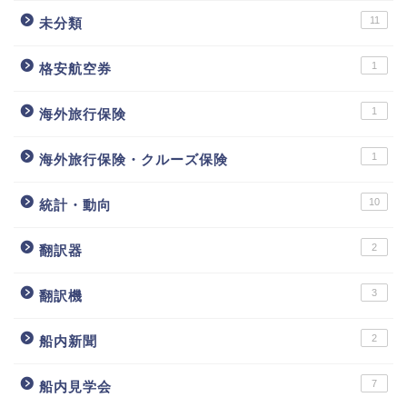
11
未分類
1
格安航空券
1
海外旅行保険
1
海外旅行保険・クルーズ保険
10
統計・動向
2
翻訳器
3
翻訳機
2
船内新聞
7
船内見学会