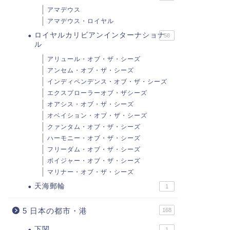
アマデウス
016年 ゴールデンウィーク・5
アマデウス・ロイヤル
飛鳥ⅡWiFiサービス開始、有料
連休 おすすめ日本発着クル
ロイヤルカリビアンインターナショナ
58
の無線LANがパームコート、ビ
ズ 飛鳥Ⅱ、にっぽん...
ル
スタラウンジで
2015年10月13日
2014年12月29
アリュール・オブ・ザ・シーズ
アンセム・オブ・ザ・シーズ
インディペンデンス・オブ・ザ・シーズ
エクスプローラーオブ・ザシーズ
オアシス・オブ・ザ・シーズ
オベイション・オブ・ザ・シーズ
クァンタム・オブ・ザ・シーズ
ハーモニー・オブ・ザ・シーズ
フリーダム・オブ・ザ・シーズ
ボイジャー・オブ・ザ・シーズ
マリナー・オブ・ザ・シーズ
天海郵輪
1
5 日本の都市・港
168
下関
1