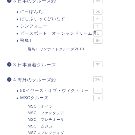
3 日本のクルーズ船
90
にっぽん丸
26
ぱしふぃっくびいなす
21
シンフォニー
1
ピースボート オーシャンドリーム号
1
飛鳥Ⅱ
54
飛鳥Ⅱワンナイトクルーズ2013
3 日本発着クルーズ
92
4 海外のクルーズ船
247
50イヤーズ・オブ・ヴィクトリー
1
MSCクルーズ
14
MSC オペラ
MSC ファンタジア
MSC プレチオーサ
MSC ムジカ
MSCスプレンディダ