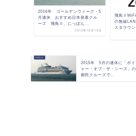
2016年 ゴールデンウィーク・5
 ハロウィ
飛鳥ⅡWi
月連休 おすすめ日本発着クル
ーズを楽し
の無線LA
ーズ 飛鳥Ⅱ、にっぽん...
スタラウン
2015年10月13日
2013年11月5日
2015年 5月の連休に「ボイ
ャー・オブ・ザ・シーズ」
都民クルーズで...