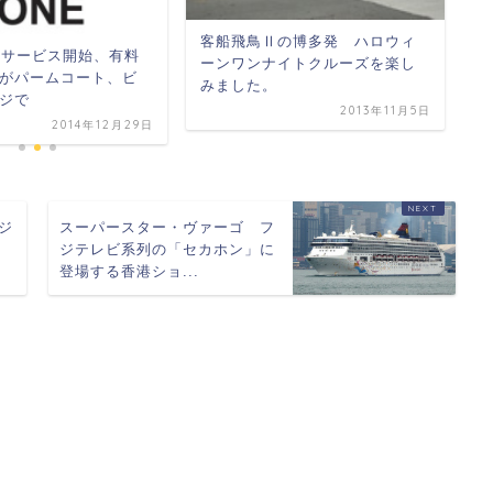
2
客船飛鳥Ⅱの博多発 ハロウィ
Fiサービス開始、有料
月
ーンワンナイトクルーズを楽し
Nがパームコート、ビ
ー
みました。
ジで
2013年11月5日
2014年12月29日
ジ
スーパースター・ヴァーゴ フ
の
ジテレビ系列の「セカホン」に
登場する香港ショ...