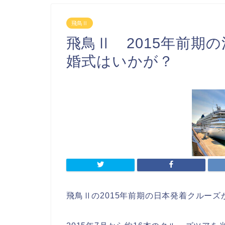
飛鳥Ⅱ
飛鳥Ⅱ 2015年前期
婚式はいかが？
飛鳥Ⅱの2015年前期の日本発着クルー