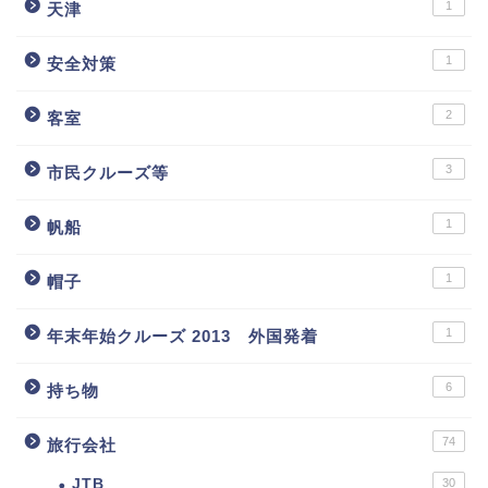
1
天津
1
安全対策
2
客室
3
市民クルーズ等
1
帆船
1
帽子
1
年末年始クルーズ 2013 外国発着
6
持ち物
74
旅行会社
JTB
30