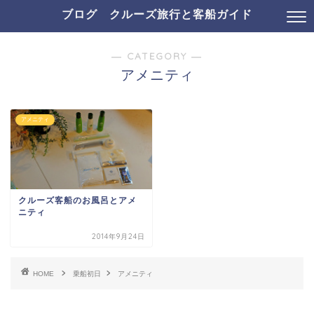
ブログ クルーズ旅行と客船ガイド
― CATEGORY ―
アメニティ
アメニティ
クルーズ客船のお風呂とアメ
ニティ
2014年9月24日
HOME
乗船初日
アメニティ