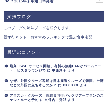
2
＊2015年末年始日本発着
姉妹ブログ
このブログの姉妹ブログを紹介します。
親孝行ネット おすすめランキングで選ぶ食事宅配
最近のコメント
飛鳥ⅡWiFiサービス開始、有料の無線LANがパームコー
ト、ビスタラウンジで
に
中西淳子
より
なぜ、外国クルーズ客船は日本周遊クルーズで韓国、台湾
などの外国に立ち寄るのか？
に
XXX XXX
より
アラスカ・クルーズ 添乗員同行パックツアープランのス
ケジュルーと予約
に
久保内 秀郎
より