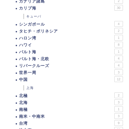
カナリア諸島
2
カリブ海
30
キューバ
シンガポール
4
タヒチ・ポリネシア
2
ハロン湾
1
ハワイ
8
バルト海
1
バルト海・北欧
4
リバークルーズ
4
世界一周
3
中国
12
上海
北極
2
北海
3
南極
1
南米・中南米
3
台湾
9