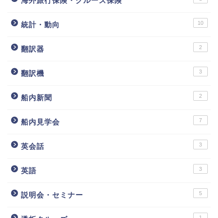
海外旅行保険・クルーズ保険
10
統計・動向
2
翻訳器
3
翻訳機
2
船内新聞
7
船内見学会
3
英会話
3
英語
5
説明会・セミナー
1