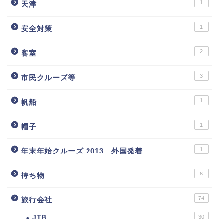
1
天津
1
安全対策
2
客室
3
市民クルーズ等
1
帆船
1
帽子
1
年末年始クルーズ 2013 外国発着
6
持ち物
74
旅行会社
JTB
30