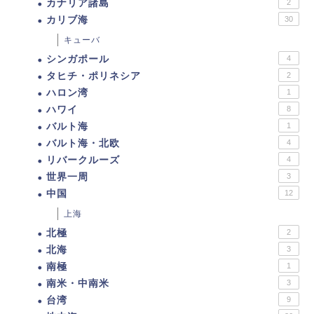
カナリア諸島
2
カリブ海
30
キューバ
シンガポール
4
タヒチ・ポリネシア
2
ハロン湾
1
ハワイ
8
バルト海
1
バルト海・北欧
4
リバークルーズ
4
世界一周
3
中国
12
上海
北極
2
北海
3
南極
1
南米・中南米
3
台湾
9