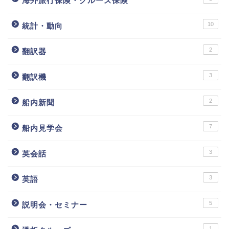
海外旅行保険・クルーズ保険
10
統計・動向
2
翻訳器
3
翻訳機
2
船内新聞
7
船内見学会
3
英会話
3
英語
5
説明会・セミナー
1