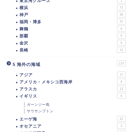
東京湾クルーズ
1
横浜
71
神戸
39
福岡・博多
37
舞鶴
6
那覇
5
金沢
5
長崎
11
137
5 海外の海域
アジア
17
アメリカ・メキシコ西海岸
8
アラスカ
12
イギリス
6
ガーンジー島
サウサンプトン
エーゲ海
22
オセアニア
2