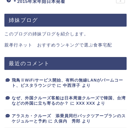
2
＊2015年末年始日本発着
姉妹ブログ
このブログの姉妹ブログを紹介します。
親孝行ネット おすすめランキングで選ぶ食事宅配
最近のコメント
飛鳥ⅡWiFiサービス開始、有料の無線LANがパームコー
ト、ビスタラウンジで
に
中西淳子
より
なぜ、外国クルーズ客船は日本周遊クルーズで韓国、台湾
などの外国に立ち寄るのか？
に
XXX XXX
より
アラスカ・クルーズ 添乗員同行パックツアープランのス
ケジュルーと予約
に
久保内 秀郎
より